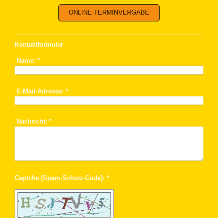
ONLINE-TERMINVERGABE
Kontaktformular
Name:
*
E-Mail-Adresse:
*
Nachricht:
*
Captcha (Spam-Schutz-Code): *