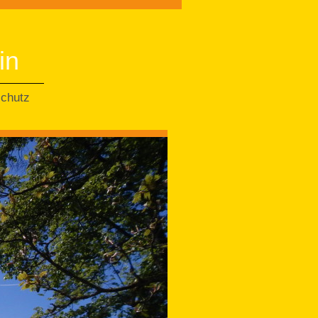
in
chutz